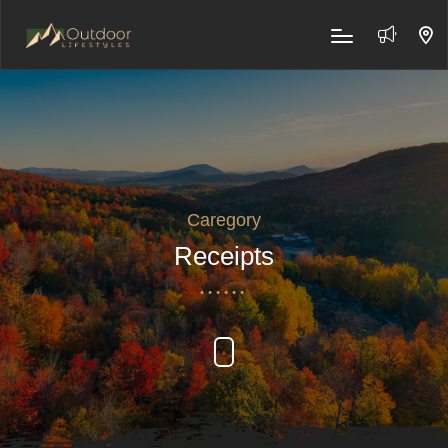
Caregory
Receipts