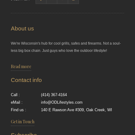
About us
We're Wisconsin's hub for cool grills, safes and firearms. Not a soul-
less big box chain. Just guys who love the outdoor lifestyle!
Read more
Contact info
Call :
(414) 367-4164
eMail :
info@ODLifestyles.com
Find us :
140 E Rawson Ave #309, Oak Creek, WI
Get in Touch